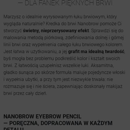
— DLA FANEK PIĘKNYCH BRWI
Marzysz o idealnie wyrysowanym łuku brwiowym, który
wygląda naturalnie? Kredka do brwi Nanobrow pomoże Ci
stworzyć
świetny, nieprzerysowany efekt
. Sprawdzi się do
malowania metodą piórkową, zdefiniowania dolnej i górnej
linii brwi oraz wypełnienia całego łuku brwiowego kolorem.
Jest łatwa w użytkowaniu, a jej
grafit ma idealną twardość
,
byś mogła bez problemu podkreślić kolor i kształt swoich
brwi. Z łatwością uzupełnisz wszelkie luki. Aksamitna,
gładko sunąca po skórze formuła maluje pojedyncze włoski
i wypełnia ubytki, a przy tym jest niezwykle trwała: nie
rozmazuje się i nie ściera, zapewniając doskonały makijaż
brwi przez cały dzień.
NANOBROW EYEBROW PENCIL
— PORĘCZNA, DOPRACOWANA W KAŻDYM
DETALU