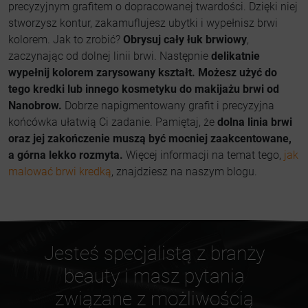
precyzyjnym grafitem o dopracowanej twardości. Dzięki niej
stworzysz kontur, zakamuflujesz ubytki i wypełnisz brwi
kolorem. Jak to zrobić?
Obrysuj cały łuk brwiowy
,
zaczynając od dolnej linii brwi. Następnie
delikatnie
wypełnij kolorem zarysowany kształt. Możesz użyć do
tego kredki lub innego kosmetyku do makijażu brwi od
Nanobrow.
Dobrze napigmentowany grafit i precyzyjna
końcówka ułatwią Ci zadanie. Pamiętaj, że
dolna linia brwi
oraz jej zakończenie muszą być mocniej zaakcentowane,
a górna lekko rozmyta.
Więcej informacji na temat tego,
jak
malować brwi kredką
, znajdziesz na naszym blogu.
Jesteś specjalistą z branży
beauty i masz pytania
związane z możliwością