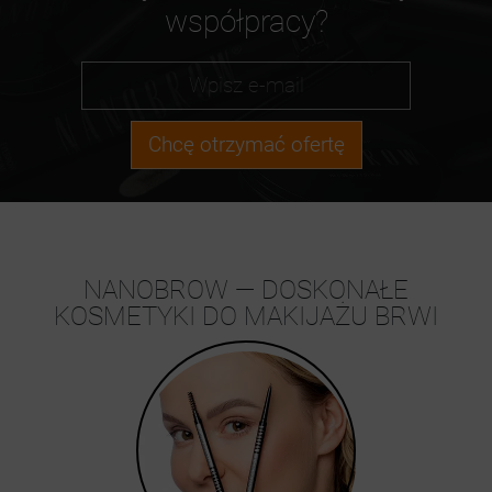
współpracy?
Chcę otrzymać ofertę
NANOBROW — DOSKONAŁE
KOSMETYKI DO MAKIJAŻU BRWI