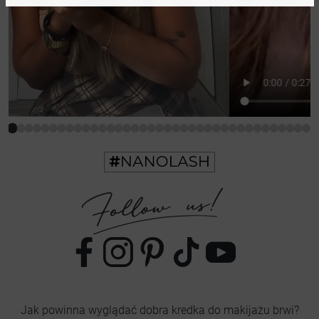
Jak powinna wyglądać dobra kredka do makijażu brwi?