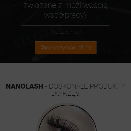
związane z możliwością
współpracy?
Chcę otrzymać ofertę
NANOLASH
- DOSKONAŁE PRODUKTY
DO RZĘS