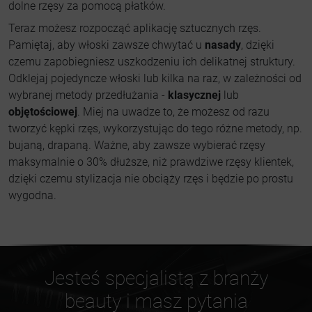
dolne rzęsy za pomocą płatków.
Teraz możesz rozpocząć aplikację sztucznych rzęs.
Pamiętaj, aby włoski zawsze chwytać u
nasady
, dzięki
czemu zapobiegniesz uszkodzeniu ich delikatnej struktury.
Odklejaj pojedyncze włoski lub kilka na raz, w zależności od
wybranej metody przedłużania -
klasycznej
lub
objętościowej
. Miej na uwadze to, że możesz od razu
tworzyć kępki rzęs, wykorzystując do tego różne metody, np.
bujaną, drapaną. Ważne, aby zawsze wybierać rzęsy
maksymalnie o 30% dłuższe, niż prawdziwe rzęsy klientek,
dzięki czemu stylizacja nie obciąży rzęs i będzie po prostu
wygodna.
Jesteś specjalistą z branży
beauty i masz pytania