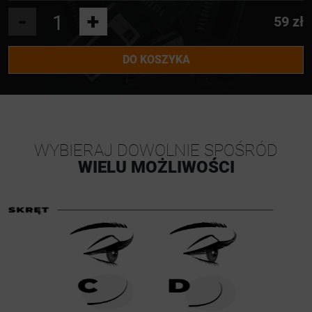
-
+
59 zł
DO KOSZYKA
WYBIERAJ DOWOLNIE SPOŚRÓD
WIELU MOŻLIWOŚCI