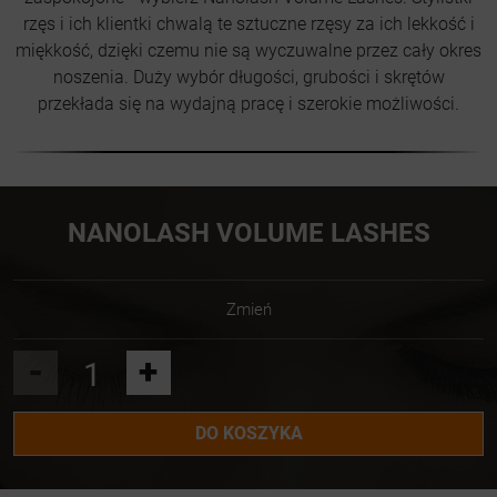
rzęs i ich klientki chwalą te sztuczne rzęsy za ich lekkość i
miękkość, dzięki czemu nie są wyczuwalne przez cały okres
noszenia. Duży wybór długości, grubości i skrętów
przekłada się na wydajną pracę i szerokie możliwości.
NANOLASH VOLUME LASHES
Zmień
-
+
DO KOSZYKA