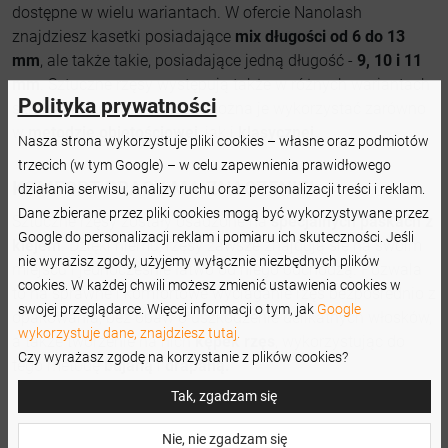
dostępne w wielu wariantach. W ofercie Nanolash
znajdziesz kasetki posiadające
mix długości od 6 do 13
mm
, ale także takie, posiadające jedną długość -
9, 10 i 11
mm
. Sztuczne rzęsy występują także w różnych wariantach
Polityka prywatności
skrętów i grubości, dlatego można je wykorzystać zarówno
w
metodzie objętościowej
, jak i
klasycznej.
Nasza strona wykorzystuje pliki cookies – własne oraz podmiotów
trzecich (w tym Google) – w celu zapewnienia prawidłowego
KOMFORT PRACY MA ZNACZENIE!
działania serwisu, analizy ruchu oraz personalizacji treści i reklam.
Dane zbierane przez pliki cookies mogą być wykorzystywane przez
Sztuczne rzęsy zostały osadzone na
specjalnych paskach z
Google do personalizacji reklam i pomiaru ich skuteczności. Jeśli
klejem
. Dzięki niemu, rzęsy zawsze znajdują się na swoim
nie wyrazisz zgody, użyjemy wyłącznie niezbędnych plików
miejscu i jednocześnie łatwo od niego odchodzą. Pozwala
cookies. W każdej chwili możesz zmienić ustawienia cookies w
to na sprawne i komfortowe wyciąganie rzęs bezpośrednio z
swojej przeglądarce. Więcej informacji o tym, jak
Google
opakowania, bez obaw o uszkodzenie delikatnych włosków,
wykorzystuje dane, znajdziesz tutaj.
a także tworzenie na nich
kępek rzęs
, wykorzystując do
Czy wyrażasz zgodę na korzystanie z plików cookies?
tego metodę
bujaną
i
drapaną.
Tak, zgadzam się
Nie, nie zgadzam się