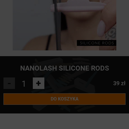
NANOLASH SILICONE RODS
-
+
39 zł
DO KOSZYKA