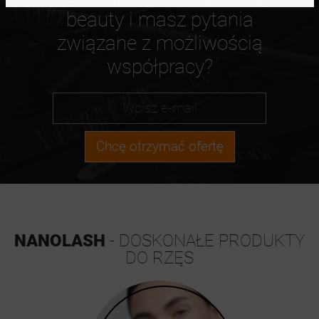
beauty i masz pytania
związane z możliwością
współpracy?
Chcę otrzymać ofertę
NANOLASH
- DOSKONAŁE PRODUKTY
DO RZĘS