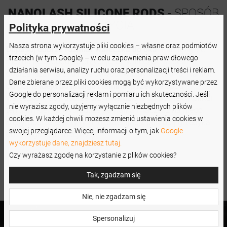
NANOLASH SILICONE RODS
- SPOSÓB
UŻYCIA
Polityka prywatności
Nasza strona wykorzystuje pliki cookies – własne oraz podmiotów
Dopasuj dobrze rozmiar wałeczka do oka
. Pamiętaj, że
trzecich (w tym Google) – w celu zapewnienia prawidłowego
można je swobodnie przyciąć, by wałeczek na pewno
działania serwisu, analizy ruchu oraz personalizacji treści i reklam.
dobrze leżał na oku i nie powodował dyskomfortu. Nanieś
Dane zbierane przez pliki cookies mogą być wykorzystywane przez
odrobinę
kleju do liftingu i laminacji rzęs
na spód
Google do personalizacji reklam i pomiaru ich skuteczności. Jeśli
wałeczków, aby dobrze przytwierdzić je do powiek. Aplikuj
nie wyrazisz zgody, użyjemy wyłącznie niezbędnych plików
ten sam klej na wybrzuszenie wałka i naczesz na niego
cookies. W każdej chwili możesz zmienić ustawienia cookies w
rzęsy, dobrze je przy tym rozdzielając z pomocą grzebyka
swojej przeglądarce. Więcej informacji o tym, jak
Google
do liftingu i laminacji rzęs.
wykorzystuje dane, znajdziesz tutaj.
Czy wyrażasz zgodę na korzystanie z plików cookies?
Tak, zgadzam się
Nie, nie zgadzam się
Spersonalizuj
Jesteś specjalistą z branży