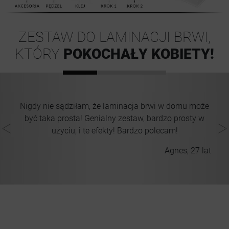
ZESTAW DO LAMINACJI BRWI,
KTÓRY
POKOCHAŁY KOBIETY!
j
Nigdy nie sądziłam, że laminacja brwi w domu może
być taka prosta! Genialny zestaw, bardzo prosty w
a.
użyciu, i te efekty! Bardzo polecam!
Agnes, 27 lat
lat