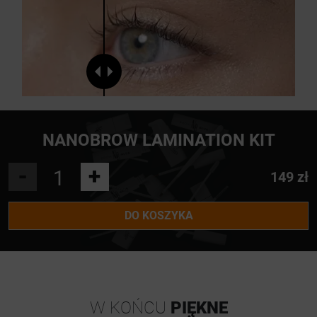
NANOBROW LAMINATION KIT
-
+
149 zł
DO KOSZYKA
W KOŃCU
PIĘKNE