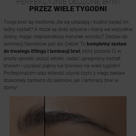
PERFEKCYJNIE UŁOŻONE BRWI
PRZEZ WIELE TYGODNI
Twoje brwi są niesforne, źle się układają i trudno nadać im
ładny kształt? A może są dość sztywne i rosną we wszystkie
strony, mając nieprawidłowy kierunek wzrostu? Zestaw do
laminacji Nanobrow jest dla Ciebie! To
kompletny zestaw
do trwałego liftingu i laminacji brwi
, który pozwoli Ci w
prosty sposób ułożyć włoski, nadać upragniony kształt
brwiom i uzyskać piękny łuk brwiowy na wiele tygodni!
Profesjonalizm oraz łatwość użycia czyni z niego zestaw
doskonały zarówno do salonów, jak i laminacji brwi w
domu!