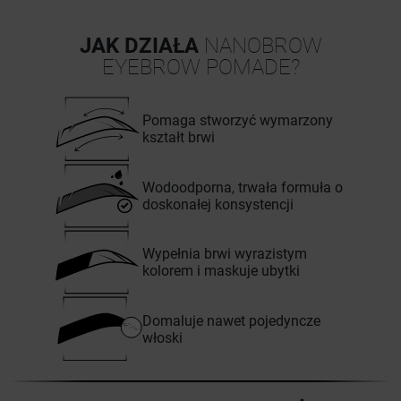
JAK DZIAŁA
NANOBROW
EYEBROW POMADE?
Pomaga stworzyć wymarzony
kształt brwi
Wodoodporna, trwała formuła o
doskonałej konsystencji
Wypełnia brwi wyrazistym
kolorem i maskuje ubytki
Domaluje nawet pojedyncze
włoski