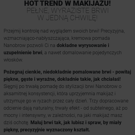
HOT TREND W MAKIJAŻU!
PEŁNE, WYRAZISTE BRWI
W JEDNĄ CHWILĘ!
Przejmij kontrolę nad wyglądem swoich brwi! Precyzyjna,
wzmacniająco-nabłyszczająca, kremowa pomada
Nanobrow pozwoli Ci na
dokładne wyrysowanie i
uzupełnienie brwi
, a nawet domalowanie pojedynczych
włosków.
Pożegnaj cienkie, niedokładnie pomalowane brwi - powitaj
piękne, gęste i wyraźne, dokładnie takie, jak chciałaś!
Sięgnij po trwałą pomadę do stylizacji brwi Nanobrow o
aksamitnej konsystencji, która uprzyjemnia makijaż i
utrzymuje go w ryzach przez cały dzień. Trzy dopracowane
odcienie dają naturalny, trwały efekt - od subtelnego, aż po
mocny i intensywny, w zależności, na jaki makijaż masz
dziś ochotę.
Maluj brwi tak, jak lubisz i spraw, by miały
piękny, precyzyjnie wyznaczony kształt.