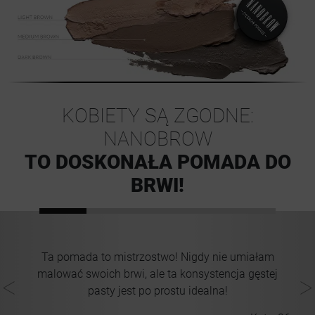
KOBIETY SĄ ZGODNE:
NANOBROW
TO DOSKONAŁA POMADA DO
BRWI!
M
Ta pomada to mistrzostwo! Nigdy nie umiałam
,
a
malować swoich brwi, ale ta konsystencja gęstej
P
pasty jest po prostu idealna!
 32