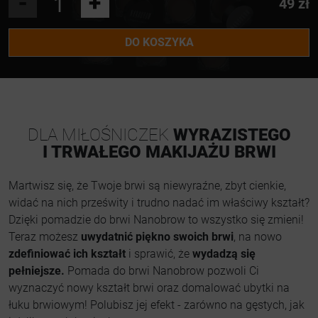
-
+
49 zł
DO KOSZYKA
DLA MIŁOŚNICZEK
WYRAZISTEGO
I TRWAŁEGO MAKIJAŻU BRWI
Martwisz się, że Twoje brwi są niewyraźne, zbyt cienkie,
widać na nich prześwity i trudno nadać im właściwy kształt?
Dzięki pomadzie do brwi Nanobrow to wszystko się zmieni!
Teraz możesz
uwydatnić piękno swoich brwi
, na nowo
zdefiniować ich kształt
i sprawić, że
wydadzą się
pełniejsze.
Pomada do brwi Nanobrow pozwoli Ci
wyznaczyć nowy kształt brwi oraz domalować ubytki na
łuku brwiowym! Polubisz jej efekt - zarówno na gęstych, jak