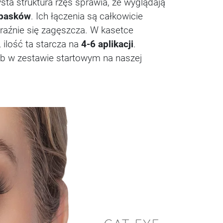
ta struktura rzęs sprawia, że wyglądają
 pasków
. Ich łączenia są całkowicie
wyraźnie się zagęszcza. W kasetce
 ilość ta starcza na
4-6 aplikacji
.
lub w zestawie startowym na naszej