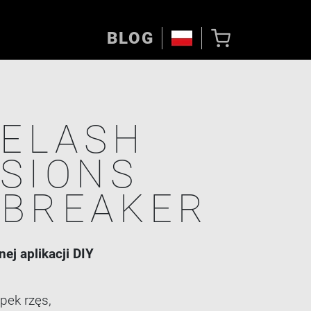
BLOG
YELASH
SIONS
TBREAKER
ej aplikacji DIY
pek rzęs,