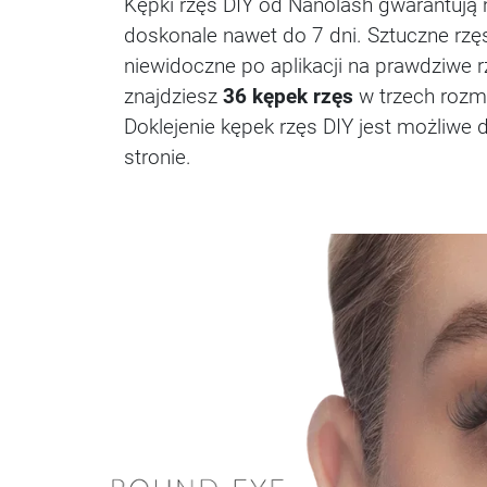
Kępki rzęs DIY od Nanolash gwarantują 
doskonale nawet do 7 dni. Sztuczne r
niewidoczne po aplikacji na prawdziwe rz
znajdziesz
36 kępek rzęs
w trzech rozm
Doklejenie kępek rzęs DIY jest możliwe
stronie.