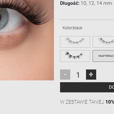
Długość:
10, 12, 14 mm.
Kolor:
black
-
+
D
W ZESTAWIE TANIEJ
10