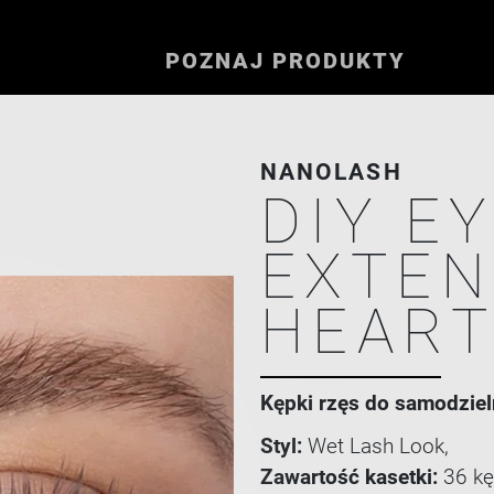
POZNAJ PRODUKTY
NANOLASH
DIY E
EXTEN
HEAR
Kępki rzęs do samodzieln
Styl:
Wet Lash Look,
Zawartość kasetki:
36 kę